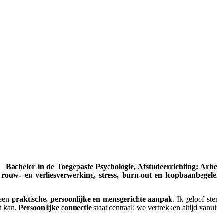
:
Bachelor in de Toegepaste Psychologie, Afstudeerrichting: Arbe
,
rouw- en verliesverwerking, stress,
burn-out en loopbaanbegele
een
praktische, persoonlijke en mensgerichte aanpak
. Ik geloof st
t kan.
Persoonlijke connectie
staat centraal: we vertrekken altijd vanuit