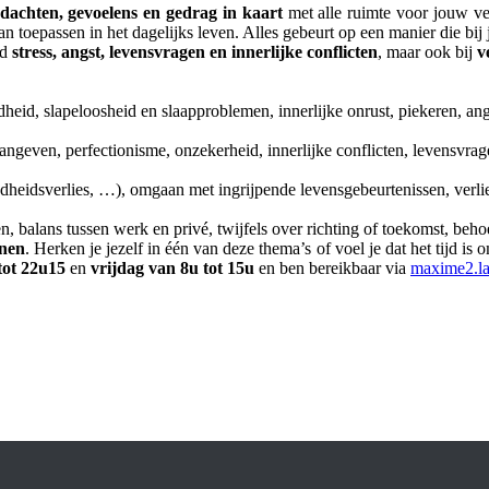
dachten, gevoelens en gedrag in kaart
met alle ruimte voor jouw ve
an toepassen in het dagelijks leven. Alles gebeurt op een manier die bij
nd
stress, angst, levensvragen en innerlijke conflicten
, maar ook bij
v
idheid, slapeloosheid en slaapproblemen, innerlijke onrust, piekeren, 
 aangeven, perfectionisme, onzekerheid, innerlijke conflicten, levensvra
dheidsverlies, …), omgaan met ingrijpende levensgebeurtenissen, verlies 
balans tussen werk en privé, twijfels over richting of toekomst, behoe
enen
. Herken je jezelf in één van deze thema’s of voel je dat het tijd i
tot 22u15
en
vrijdag van 8u tot 15u
en ben bereikbaar via
maxime2.l