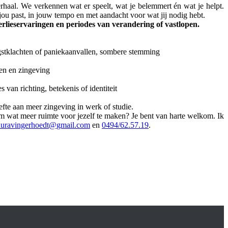
rhaal. We verkennen wat er speelt, wat je belemmert én wat je helpt.
 jou past, in jouw tempo en met aandacht voor wat jij nodig hebt.
erlieservaringen en periodes van verandering of vastlopen.
angstklachten of paniekaanvallen, sombere stemming
gen en zingeving
van richting, betekenis of identiteit
fte aan meer zingeving in werk of studie.
s om wat meer ruimte voor jezelf te maken? Je bent van harte welkom. Ik
auravingerhoedt@
gmail.com
en
0494/62.57.19
.