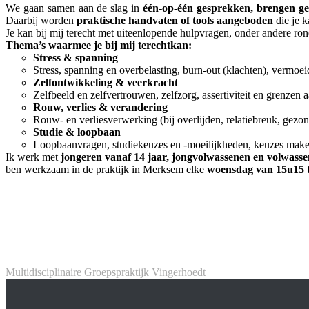
We gaan samen aan de slag in
één-op-één gesprekken,
brengen ge
Daarbij worden
praktische handvaten of tools aangeboden
die je k
Je kan bij mij terecht met uiteenlopende hulpvragen, onder andere ro
Thema’s waarmee je bij mij terechtkan:
Stress & spanning
Stress, spanning en overbelasting, burn-out (klachten), vermoe
Zelfontwikkeling & veerkracht
Zelfbeeld en zelfvertrouwen, zelfzorg, assertiviteit en grenzen
Rouw, verlies & verandering
Rouw- en verliesverwerking (bij overlijden, relatiebreuk, gezon
Studie & loopbaan
Loopbaanvragen, studiekeuzes en -moeilijkheden, keuzes maken, 
Ik werk met
jongeren vanaf 14 jaar, jongvolwassenen en volwass
ben werkzaam in de praktijk in Merksem elke
woensdag van 15u15 
Multidisciplinaire Groepspraktijk Vingerhoedt