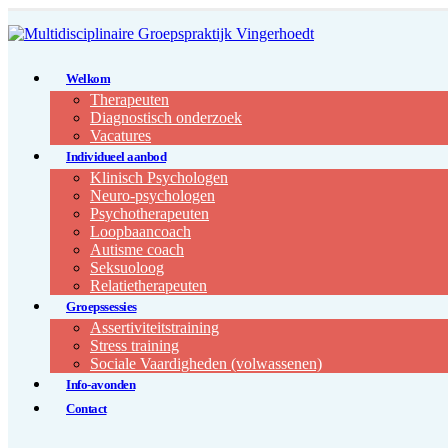
Welkom
Therapeuten
Diagnostisch onderzoek
Vacatures
Individueel aanbod
Klinisch Psychologen
Neuro-psychologen
Psychotherapeuten
Loopbaancoach
Autisme coach
Seksuoloog
Relatietherapeuten
Groepssessies
Assertiviteitstraining
Stress training
Sociale Vaardigheden (volwassenen)
Info-avonden
Contact